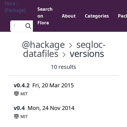
Flora ::
Search
[Package]
on
About
Categories
Pac
Menu
Flora
Search a package
@hackage
seqloc-
datafiles
versions
10 results
v0.4.2
Fri, 20 Mar 2015
MIT
v0.4
Mon, 24 Nov 2014
MIT